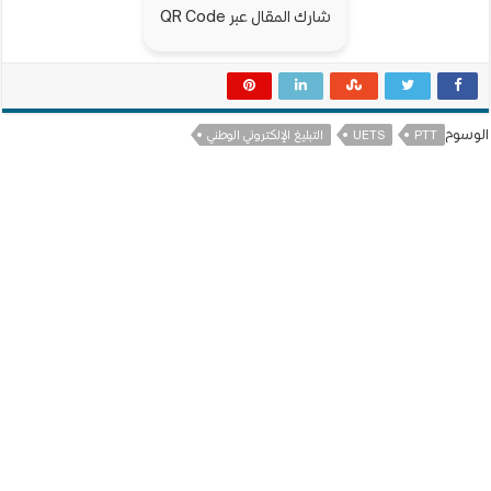
شارك المقال عبر QR Code
الوسوم
PTT
UETS
التبليغ الإلكتروني الوطني