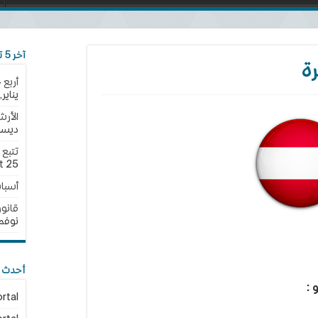
آخر 5 تحديثات
رة
أربع 
يناير,2025
الأرش
ديسمبر,
25 نوفمبر,2024
t
أسبا
قانون الجن
نوفمبر,4
أحدث ا
 :
rtal