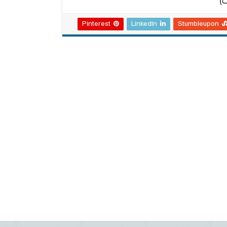
Pinterest
LinkedIn
Stumbleupon