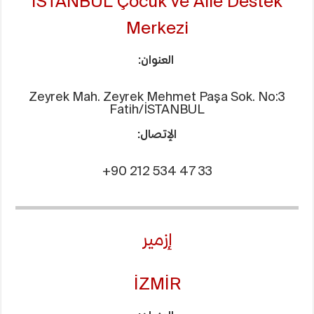
İSTANBUL Çocuk ve Aile Destek
Merkezi
العنوان:
Zeyrek Mah. Zeyrek Mehmet Paşa Sok. No:3
Fatih/İSTANBUL
الإتصال:
+90 212 534 47 33
إزمير
İZMİR