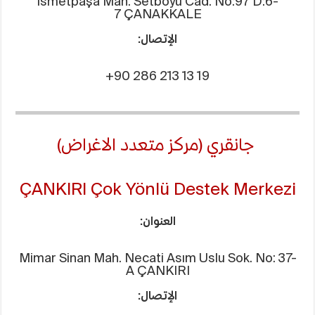
İsmetpaşa Mah. Setboyu Cad. No:97 D:6-
7 ÇANAKKALE
الإتصال:
+90 286 213 13 19
جانقري (مركز متعدد الاغراض)
ÇANKIRI Çok Yönlü Destek Merkezi
العنوان:
Mimar Sinan Mah. Necati Asım Uslu Sok. No: 37-
A ÇANKIRI
الإتصال: