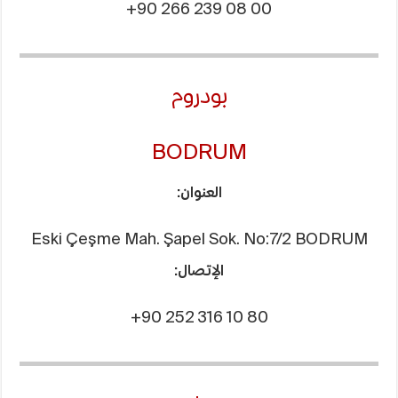
+90 266 239 08 00
بودروم
BODRUM
العنوان:
Eski Çeşme Mah. Şapel Sok. No:7/2 BODRUM
الإتصال:
+90 252 316 10 80