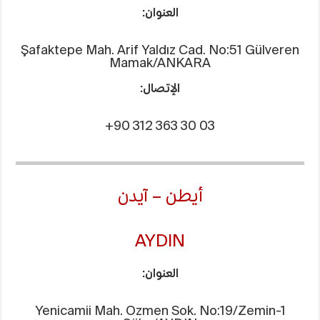
العنوان:
Şafaktepe Mah. Arif Yaldız Cad. No:51 Gülveren
Mamak/ANKARA
الإتصال:
+90 312 363 30 03
أيطن – آيدن
AYDIN
العنوان:
Yenicamii Mah. Ozmen Sok. No:19/Zemin-1