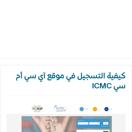
كيفية التسجيل في موقع آي سي أم
سي ICMC