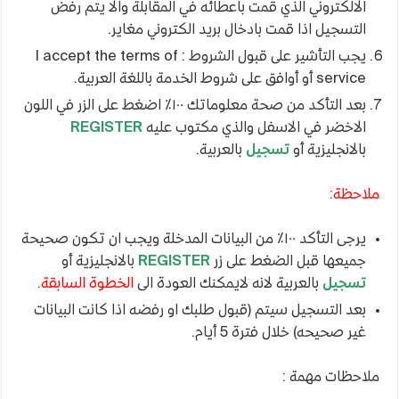
الالكتروني الذي قمت باعطائه في المقابلة والا يتم رفض
التسجيل اذا قمت بادخال بريد الكتروني مغاير.
يجب التأشير على قبول الشروط : I accept the terms of
service أو أوافق على شروط الخدمة باللغة العربية.
بعد التأكد من صحة معلوماتك ١٠٠٪ اضغط على الزر في اللون
الاخضر في الاسفل والذي مكتوب عليه
REGISTER
بالانجليزية أو
تسجيل
بالعربية.
ملاحظة:
يرجى التأكد ١٠٠٪ من البيانات المدخلة ويجب ان تكون صحيحة
جميعها قبل الضغط على زر
REGISTER
بالانجليزية أو
تسجيل
بالعربية لانه لايمكنك العودة الى
الخطوة السابقة.
بعد التسجيل سيتم (قبول طلبك او رفضه اذا كانت البيانات
غير صحيحه) خلال فترة 5 أيام.
ملاحظات مهمة :