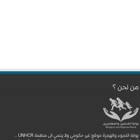
من نحن ؟
بوابة اللجوء والهجرة موقع غير حكومي ولا ينتمي الى منظمة UNHCR ...