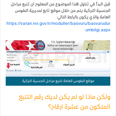
دولت
قبل البدأ في تناول هذا الموضوع من المعلوم ان تتبع مراحل
e
devlet
الجنسية التركية يتم من خلال موقع تابع لمديرية النفوس
مغلقة
العامة والذي يكون بالرابط التالي:
https://vatan.nvi.gov.tr/moduller/basvuru/basvurudur
umbilgi.aspx
موقع النفوس العامة لتتبع مراحل الجنسية التركية
ولكن ماذا لو لم يكن لديك رقم التتبع
المتكون من عشرة ارقام؟