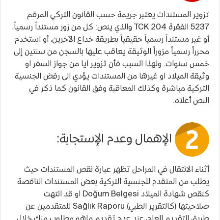
تزوير المستندات يعتبر جريمة حسب القانون التركي المرقم
5237 الفقرة TCK 204 والذي ينص: كل من زور مستنداً رسمياً،
أو غير مستنداً رسمياً حقيقياً بطريقة خداع الآخرين، أو استخدم
محرراً رسمياً مزوراً الوثيقة يعاقب عليها بالسجن من سنتين إلى
خمس سنوات. ولهذا السبب فأن تزوير ايا من جواز السفر او
وثيقة الميلاد او غيرها من المستندات يؤدي الى رفض الجنسية
التركية مباشرة وكذلك المعاقبة وفق القانون كما ذكر في
النص أعلاه.
الإهمال وعدم الإستجابة:
أثناء الانتقال في المراحل تظهر عبارة نقص المستندات حيث
يطلب من المتقدم للجنسية التركية بعض المستندات الناقصة
كنقص شهادة الميلاد Doğum Belgesi او قد انتهت
صلاحيتها (كالتقرير الطبي) Sağlık Raporu للمتقدمين عن
طريق التقديم العام، عند عدم تقديم ماهو مطلوب منك خلال