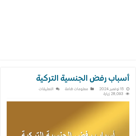
أسباب رفض الجنسية التركية
على
15 نوفمبر,2024
معلومات هامة
التعليقات
أسباب
28,093 زيارة
رفض
الجنسية
التركية
مغلقة