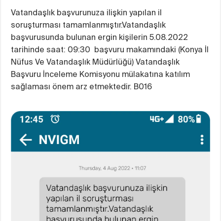
Vatandaşlık başvurunuza ilişkin yapılan il
soruşturması tamamlanmıştır.Vatandaşlık
başvurusunda bulunan ergin kişilerin 5.08.2022
tarihinde saat: 09:30 başvuru makamındaki (Konya İl
Nüfus Ve Vatandaşlık Müdürlüğü) Vatandaşlık
Başvuru İnceleme Komisyonu mülakatına katılım
sağlaması önem arz etmektedir. B016