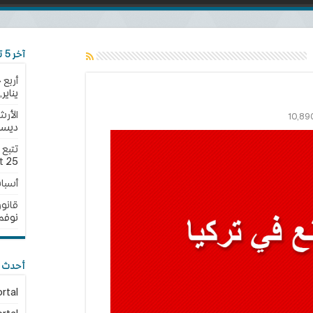
آخر 5 تحديثات
أربع 
يناير,2025
الأرش
10,89
ديسمبر,
25 نوفمبر,2024
t
أسبا
قانون الجن
نوفمبر,4
أحدث ا
rtal