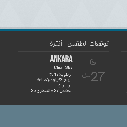
توقعات الطقس - أنقرة
Ankara
Clear Sky
س
27
الرطوبة: 47%
الرياح: 3كيلومتر/ساعة
ش.ش.ق‎
العظمى 27 • الصغرى 25
جميع الشعا