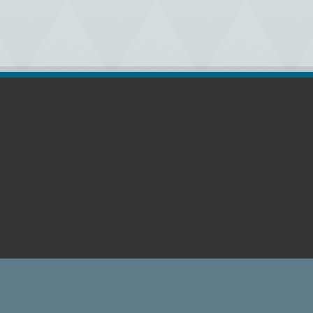
رات (اللوغو) في موقعنا حقوقها محفوظة لأصحابها