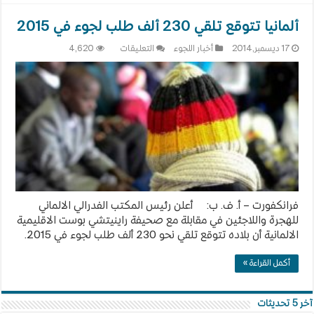
ألمانيا تتوقع تلقي 230 ألف طلب لجوء في 2015
على
17 ديسمبر,2014
أخبار اللجوء
التعليقات
4,620
ألمانيا
تتوقع
تلقي
230
ألف
طلب
لجوء
في
2015
مغلقة
فرانكفورت – أ. ف. ب: أعلن رئيس المكتب الفدرالي الالماني
للهجرة واللاجئين في مقابلة مع صحيفة راينيتشي بوست الاقليمية
الالمانية أن بلاده تتوقع تلقي نحو 230 ألف طلب لجوء في 2015.
أكمل القراءة »
آخر 5 تحديثات