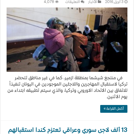
على
3 أبريل,2016
الأخبار
التعليقات
4,078
العد
العكسي
لبدء
تطبيق
عملية
ترحيل
اللاجئين
من
اليونان
الى
تركيا
مغلقة
في منتجع شيشما بمنطقة ازمير، كما في غير مناطق تتحضر
تركيا لاستقبال المهاجرين واللاجئين الموجودين في اليونان تنفيذاً
للاتفاق بين الاتحاد الاوروبي وتركيا، والذي سيتم تطبيقه ابتداء من
يوم الاثنين.
أكمل القراءة »
13 ألف لاجئ سوري وعراقي تعتزم كندا استقبالهم