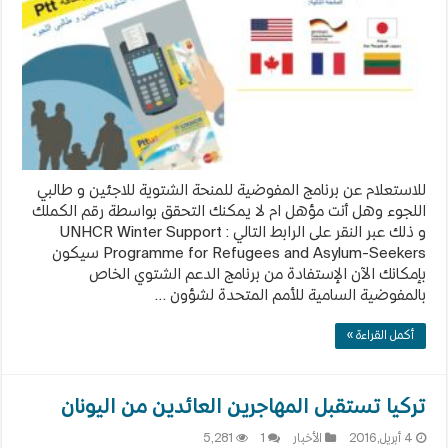
للاجئين
و
طالبي
اللجوء
مغلقة
للاستعلام عن برنامج المفوضية للمنحة الشتوية للاجئين و طالبي
اللجوء وهل أنت مؤهل ام لا يمكنك التحقق بواسطة رقم الكملك
و ذلك عبر النقر على الرابط التالي : UNHCR Winter Support
Programme for Refugees and Asylum-Seekers سيكون
بإمكانك الآن الإستفادة من برنامج الدعم الشتوي الخاص
بالمفوضية السامية للأمم المتحدة لشؤون …
أكمل القراءة »
تركيا تستقبل المهاجرين العائدين من اليونان
4 أبريل,2016
الأخبار
1
5,281