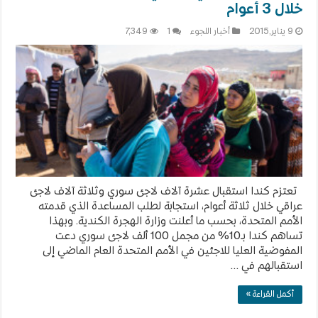
خلال 3 أعوام
9 يناير,2015
أخبار اللجوء
1
7,349
تعتزم كندا استقبال عشرة آلاف لاجئ سوري وثلاثة آلاف لاجئ
عراقي خلال ثلاثة أعوام، استجابة لطلب المساعدة الذي قدمته
الأمم المتحدة، بحسب ما أعلنت وزارة الهجرة الكندية. وبهذا
تساهم كندا بـ10% من مجمل 100 ألف لاجئ سوري دعت
المفوضية العليا للاجئين في الأمم المتحدة العام الماضي إلى
استقبالهم في …
أكمل القراءة »