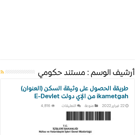
أرشيف الوسم :
مستند حكومي
طريقة الحصول على وثيقة السكن (العنوان)
ikametgah من الإي دولت E-Devlet
على
22 فبراير,2022
منوعة
التعليقات
4,816
طريقة
الحصول
على
وثيقة
السكن
(العنوان)