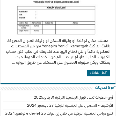
ikametgah
من
الإي
دولت
E-
Devlet
مغلقة
مستند مكان الإقامة او وثيقة السكن او وثيقة العنوان المعروفة
باللغة التركية İkametgah أو Yerleşim Yeri هو من المستندات
المطلوبة دائماً والتي تحتاج اليها عند تقديمك في طلب فتح حساب
الكهرباء، الماء، الغاز، الإنترنت … الخ من الخدمات المهمة حيث
يمكنك وبكل سهولة الحصول على المستند عن طريق البوابة …
أكمل القراءة »
آخر 5 تحديثات
أربع خطوات تحدد قبول الجنسية التركية
31 يناير,2025
الأرشيف – الحصول على الجنسية التركية
27 ديسمبر,2024
تتبع مراحل الجنسية التركية من خلال إي دولت e devlet
25 نوفمبر,2024