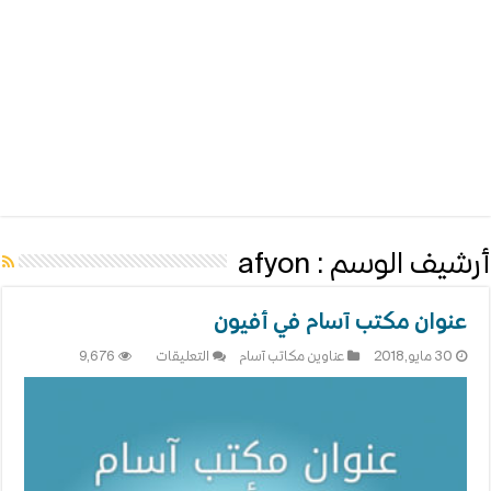
أرشيف الوسم :
afyon
عنوان مكتب آسام في أفيون
على
30 مايو,2018
عناوين مكاتب آسام
التعليقات
9,676
عنوان
مكتب
آسام
في
أفيون
مغلقة