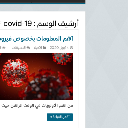
أرشيف الوسم :
covid-19
أهم المعلومات بخصوص فيروس
على
4 أبريل,2020
الأخبار
التعليقات
3
أهم
المعلوما
بخصوص
فيروس
كورونا
المستجد
مغلقة
من اهم الاولويات في الوقت الراهن حيث
أكمل القراءة »