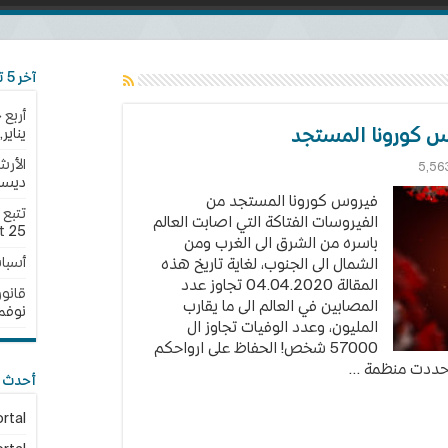
آخر 5 تحديثات
أربع 
 كورونا المستجد
يناير,2025
الأرش
5,56
ديسمبر,
ت
فيروس كورونا المستجد من
الفيروسات الفتاكة التي اصابت العالم
25 نوفمبر,2024
t
باسره من الشرق الى الغرب ومن
أسبا
الشمال الى الجنوب، لغاية تاريخ هذه
المقالة 04.04.2020 تجاوز عدد
قانون الجن
المصابين في العالم الى ما يقارب
نوفمبر,4
المليون، وعدد الوفيات تجاوز ال
57000 شخص! الحفاظ على ارواحكم
 حددت منظمة …
أحدث ا
rtal