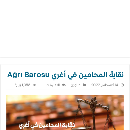
نقابة المحامين في أغري Ağrı Barosu
على
14 أغسطس,2022
عناوين
التعليقات
1,058 زيارة
نقابة
المحامين
في
أغري
Ağrı
Barosu
مغلقة