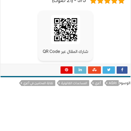
5/5 - (21 صوت)
شارك المقال عبر QR Code
الوسوم
AĞRI
أغري
المساعدات القانونية
نقابة المحامين في أغري