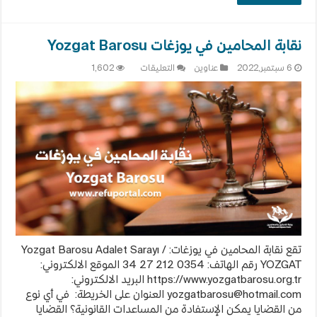
نقابة المحامين في يوزغات Yozgat Barosu
على
6 سبتمبر,2022
عناوين
التعليقات
1,602
نقابة
المحامين
في
يوزغات
Yozgat
Barosu
مغلقة
تقع نقابة المحامين في يوزغات: Yozgat Barosu Adalet Sarayı /
YOZGAT رقم الهاتف: 0354 212 27 34 الموقع الالكتروني:
https://www.yozgatbarosu.org.tr البريد الالكتروني:
yozgatbarosu@hotmail.com
العنوان على الخريطة: في أي نوع
من القضايا يمكن الإستفادة من المساعدات القانونية؟ القضايا