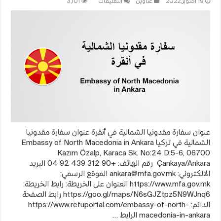
على
19 أكتوبر,2022
عناوين
التعليقات
3,101
سفارة
مقدونيا
الشمالية
–
أنقرة
مغلقة
عنوان سفارة مقدونيا الشمالية في أنقرة عنوان سفارة مقدونيا
الشمالية في تركيا Embassy of North Macedonia in Ankara
Kazım Özalp, Karaca Sk. No:24 D:5-6, 06700
Çankaya/Ankara رقم الهاتف: +90 312 439 92 04 البريد
الالكتروني:
ankara@mfa.gov.mk
الموقع الرسمي:
https://www.mfa.gov.mk العنوان على الخريطة: رابط الخريطة:
https://goo.gl/maps/N6sGJZtpz5N9WJnq6 رابط الصفحة
الدائم: https://www.refuportal.com/embassy-of-north-
macedonia-in-ankara الرابط …