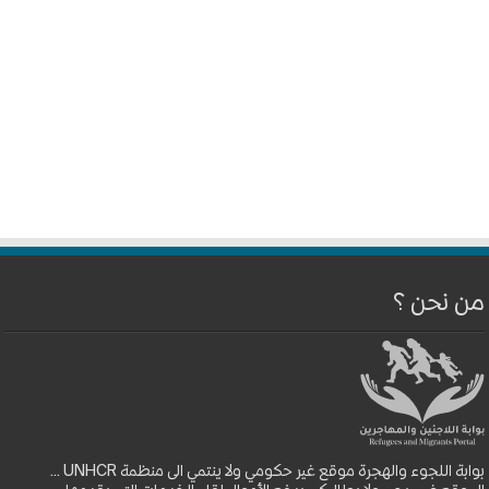
من نحن ؟
بوابة اللجوء والهجرة موقع غير حكومي ولا ينتمي الى منظمة UNHCR ...