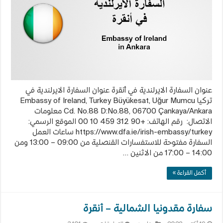
عنوان السفارة الايرلندية في أنقرة عنوان السفارة الايرلندية في
تركيا Embassy of Ireland, Turkey Büyükesat, Uğur Mumcu
Cd. No.88 D:No.88, 06700 Çankaya/Ankara معلومات
الاتصال: رقم الهاتف: +90 312 459 10 00 الموقع الرسمي:
https://www.dfa.ie/irish-embassy/turkey ساعات العمل
السفارة مفتوحة للاستفسارات القنصلية من 09:00 – 13:00 ومن
14:00 – 17:00 من الاثنين …
أكمل القراءة »
سفارة مقدونيا الشمالية – أنقرة