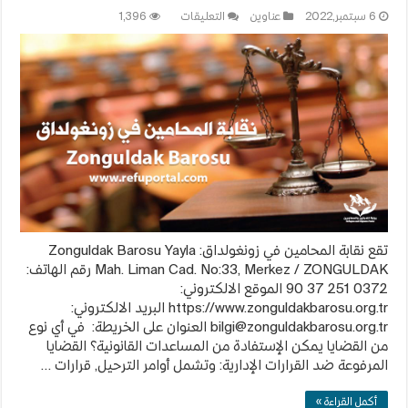
على
6 سبتمبر,2022
عناوين
التعليقات
1,396
نقابة
المحامين
في
زونغولداق
Zonguldak
Barosu
مغلقة
تقع نقابة المحامين في زونغولداق: Zonguldak Barosu Yayla
Mah. Liman Cad. No:33, Merkez / ZONGULDAK رقم الهاتف:
0372 251 37 90 الموقع الالكتروني:
https://www.zonguldakbarosu.org.tr البريد الالكتروني:
bilgi@zonguldakbarosu.org.tr
العنوان على الخريطة: في أي نوع
من القضايا يمكن الإستفادة من المساعدات القانونية؟ القضايا
المرفوعة ضد القرارات الإدارية: وتشمل أوامر الترحيل, قرارات …
أكمل القراءة »