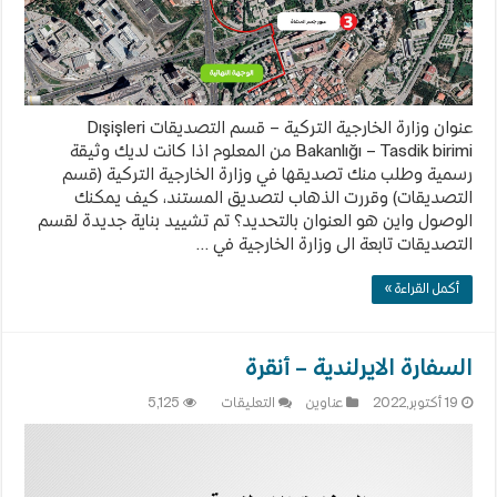
عنوان وزارة الخارجية التركية – قسم التصديقات Dışişleri
Bakanlığı – Tasdik birimi من المعلوم اذا كانت لديك وثيقة
رسمية وطلب منك تصديقها في وزارة الخارجية التركية (قسم
التصديقات) وقررت الذهاب لتصديق المستند، كيف يمكنك
الوصول واين هو العنوان بالتحديد؟ تم تشييد بناية جديدة لقسم
التصديقات تابعة الى وزارة الخارجية في …
أكمل القراءة »
السفارة الايرلندية – أنقرة
على
19 أكتوبر,2022
عناوين
التعليقات
5,125
السفارة
الايرلندية
–
أنقرة
مغلقة