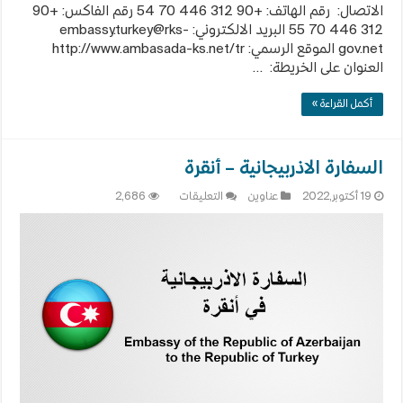
الاتصال: رقم الهاتف: +90 312 446 70 54 رقم الفاكس: +90
312 446 70 55 البريد الالكتروني:
embassy.turkey@rks-
gov.net
الموقع الرسمي: http://www.ambasada-ks.net/tr
العنوان على الخريطة: …
أكمل القراءة »
السفارة الاذربيجانية – أنقرة
على
19 أكتوبر,2022
عناوين
التعليقات
2,686
السفارة
الاذربيجانية
–
أنقرة
مغلقة