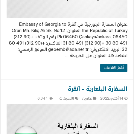
عنوان السفارة الجورجية في أنقرة Embassy of Georgia to
the Republic of Turkey العنوان: Oran Mh. Kılıç Ali Sk. No:12
Pk:06450 Çankaya/ankara, 06450 رقم الهاتف: +(90 312)
491 80 30 +(90 312) 491 80 31 الفاكس: +(90 312) 491 80
32 البريد الالكتروني:
geoemb@ada.net.tr
الموقع الرسمي:
اضغط هنا العنوان على الخريطة …
أكمل القراءة »
السفارة البلغارية – أنقرة
على
14 أكتوبر,2022
عناوين
التعليقات
6,344
السفارة
البلغارية
–
أنقرة
مغلقة