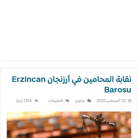
نقابة المحامين في أرزنجان Erzincan
Barosu
على
22 أغسطس,2022
عناوين
التعليقات
1,014 زيارة
نقابة
المحامين
في
أرزنجان
Erzincan
Barosu
مغلقة