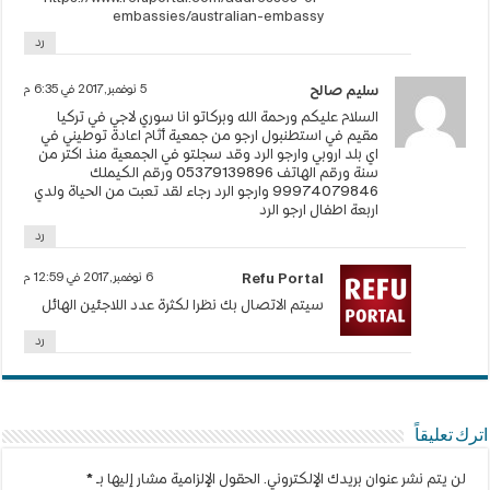
embassies/australian-embassy
رد
5 نوفمبر,2017 في 6:35 م
سليم صالح
السلام عليكم ورحمة الله وبركاتو انا سوري لاجي في تركيا
مقيم في استطنبول ارجو من جمعية أثام اعادة توطيني في
اي بلد اروبي وارجو الرد وقد سجلتو في الجمعية منذ اكتر من
سنة ورقم الهاتف 05379139896 ورقم الكيملك
99974079846 وارجو الرد رجاء لقد تعبت من الحياة ولدي
اربعة اطفال ارجو الرد
رد
6 نوفمبر,2017 في 12:59 م
Refu Portal
سيتم الاتصال بك نظرا لكثرة عدد اللاجئين الهائل
رد
اترك تعليقاً
لن يتم نشر عنوان بريدك الإلكتروني.
الحقول الإلزامية مشار إليها بـ
*