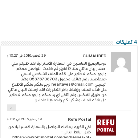
4 تعليقات
29 نوفمبر,2016 في 10:27 م
CUMAUBED
مرحبالجميع العاملين في السفارة الاسترالية لقد طلبتم مني
احضار بيان عائلي منذ 9 اشهر ثم فقدت التواصل معكم
وارجوا منكم الاطلاع على هذه الملف الشخصي اسمي
جمعةعبيد رقم هاتف محمول 05378708703 وهذا
ائيميلي
heartayes@gmail.com
نرجومنكم منكم الاطلاع
على هذه الملف وإبلاغنا بآخر التطورات لقد ارسلت البيان عائلي
عن طريق الفاكس ولم اتلقى اي رد منكم وارجو منكم الاطلاع
على هذه الملف وشكرالكم ولجميع العاملين
رد
3 ديسمبر,2016 في 1:37 م
Refu Portal
اخي الكريم يمكنك التواصل بالسفارة الاسترالية من
خلال الرابط التالي :
https://www.refuportal.com/addresses-of-