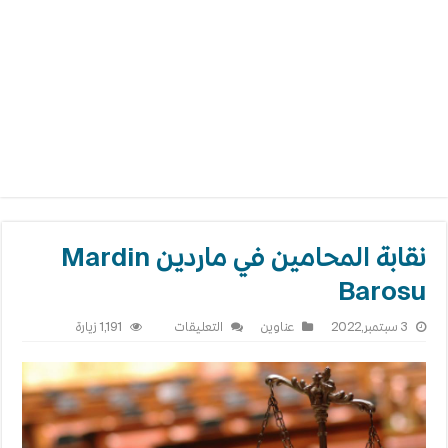
نقابة المحامين في ماردين Mardin
Barosu
على
3 سبتمبر,2022
عناوين
التعليقات
1,191 زيارة
نقابة
المحامين
في
ماردين
Mardin
Barosu
مغلقة