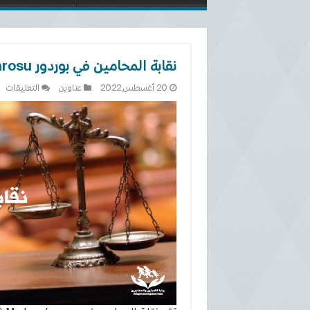
نقابة المحامين في بوردور Burdur Barosu
عل
20 أغسطس,2022
عناوين
التعليقات
نق
ال
في
بو
ur
su
مغ