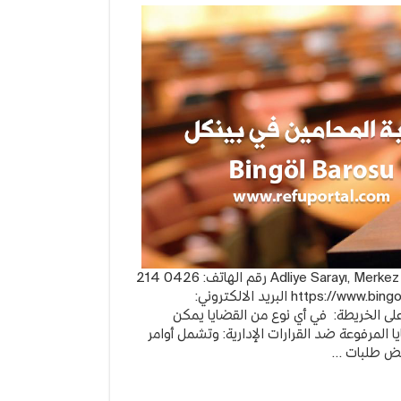
بة
حامين
كل
Bin
Bar
قة
تقع نقابة المحامين في بينكل: Adliye Sarayı, Merkez / BİNGÖL رقم الهاتف: 0426 214
لى الخريطة: في أي نوع من القضايا يمكن
ا المرفوعة ضد القرارات الإدارية: وتشمل أوامر
 رفض طلبات …