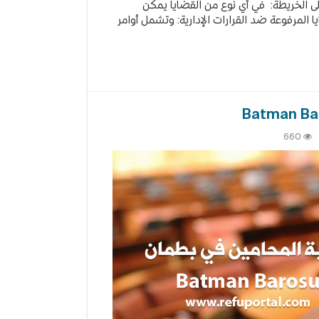
ى الخريطة: في أي نوع من القضايا يمكن
ا المرفوعة ضد القرارات الإدارية: وتشمل أوامر
660
بة
حامين
ان
Batm
Baro
قة