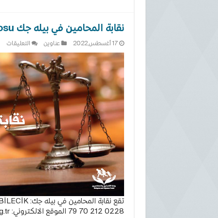
نقابة المحامين في بيله جك Bilecik Barosu
على
17 أغسطس,2022
عناوين
التعليقات
نقا
الم
في
بيل
جك
cik
osu
مغل
0228 212 70 79 الموقع الالكتروني: https://www.bilecikbarosu.org.tr البريد الالكتروني: