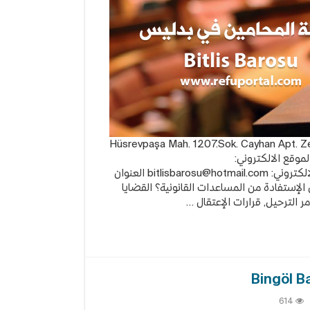
امين في بدليس: Hüsrevpaşa Mah. 1207.Sok. Cayhan Apt. Zemin kat /
BİT رقم الهاتف: 0434 226 37 22 الموقع الالكتروني:
bitlisbarosu@hotmail.com
العنوان
الإستفادة من المساعدات القانونية؟ القضايا
ر الترحيل, قرارات الإعتقال …
614