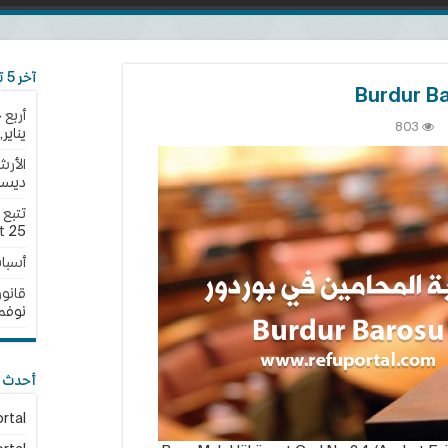
آخر 5 تحديثات
أربع 
ى
803
يناير,2025
ابة
محامين
الأرش
ديسمبر,
ردور
Burd
Baro
25 نوفمبر,2024
t
لقة
أسبا
قانون الجن
نوفمبر,4
أحدث ا
rtal