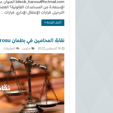
bilecik_barosu@hotmail.com
العنوان عل
الإستفادة من المساعدات القانونية؟ القضاي
الترحيل, قرارات الإعتقال الإداري, قرارات …
أكمل القراءة »
نقابة المحامين في بطمان Batman Barosu
على
16 أغسطس,2022
عناوين
التعليقات
نقا
الم
في
بطم
an
su
مغل