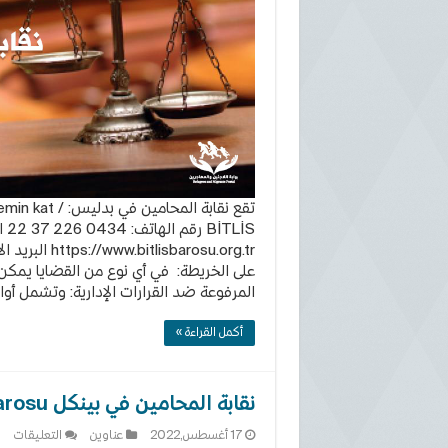
تقع نقابة المح
LİS
https://www.bitlisbarosu.org.tr البريد الالكتروني:
على الخريطة: في أي نوع من القضايا يمكن 
المرفوعة ضد القرارات الإدارية: وتشمل أوام
أكمل القراءة »
نقابة المحامين في بينكل Bingöl Barosu
على
17 أغسطس,2022
عناوين
التعليقات