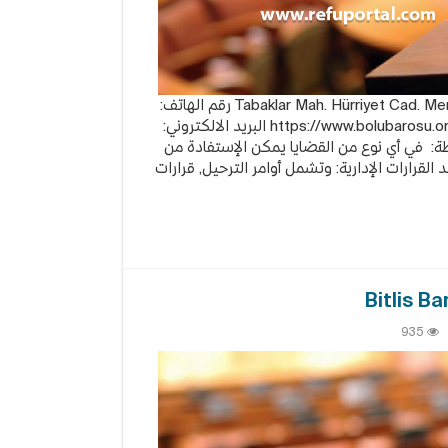
تقع نقابة المحامين في بولو: Tabaklar Mah. Hürriyet Cad. Merkez / BOLU رقم الهاتف:
طة: في أي نوع من القضايا يمكن الإستفادة من
القرارات الإدارية: وتشمل أوامر الترحيل, قرارات
935
بة
حامين
يس
Bit
Bar
قة