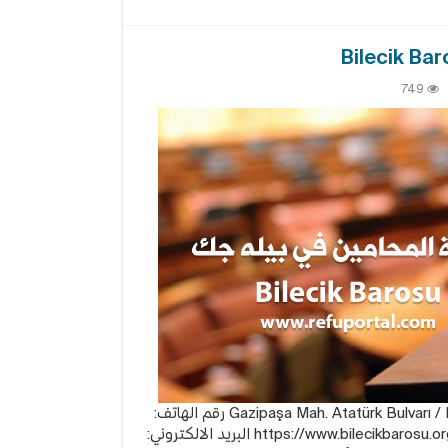
749
بة
حامين
ه
Bile
Bar
قة
تقع نقابة المحامين في بيله جك: Gazipaşa Mah. Atatürk Bulvarı / BİLECİK رقم الهاتف: