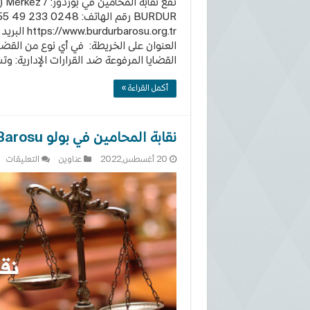
تقع نقابة المحام
https://www.burdurbarosu.org.tr البريد الالكتروني:
العنوان على الخريطة: في أي نوع من القضا
القضايا المرفوعة ضد القرارات الإدارية: وتش
أكمل القراءة »
نقابة المحامين في بولو Bolu Barosu
عل
20 أغسطس,2022
عناوين
التعليقات
نق
ال
في
بو
lu
su
مغ