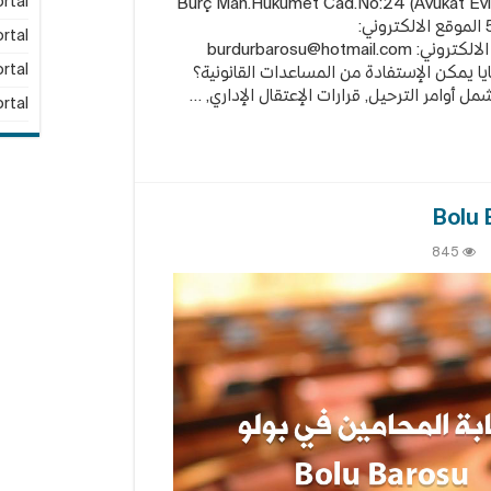
rtal
ين في بوردور: Burç Mah.Hükümet Cad.No:24 (Avukat Evi) Merkez /
BURDUR رقم الهاتف: 0248 233 49 55 الموقع الالكتروني:
rtal
burdurbarosu@hotmail.com
rtal
يا يمكن الإستفادة من المساعدات القانونية؟
مل أوامر الترحيل, قرارات الإعتقال الإداري, …
rtal
ى
845
ابة
محامين
لو
Bo
Baro
لقة