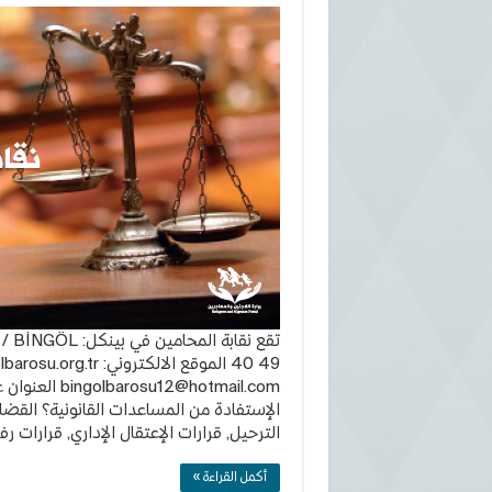
نقا
الم
في
بين
göl
osu
مغل
49 40 الموقع الالكتروني: https://www.bingolbarosu.org.tr البريد الالكتروني:
bingolbarosu12@hotmail.com
العنوان ع
الإستفادة من المساعدات القانونية؟ القضاي
الترحيل, قرارات الإعتقال الإداري, قرارات
أكمل القراءة »