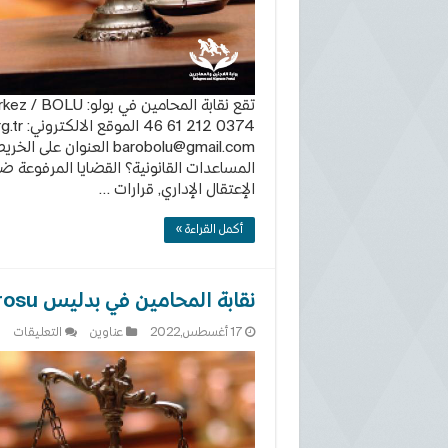
0374 212 61 46 الموقع الالكتروني: https://www.bolubarosu.org.tr البريد الالكتروني:
barobolu@gmail.com
العنوان على الخري
المساعدات القانونية؟ القضايا المرفوعة ضد 
الإعتقال الإداري, قرارات …
أكمل القراءة »
نقابة المحامين في بدليس Bitlis Barosu
على
17 أغسطس,2022
عناوين
التعليقات
نقا
الم
في
بدل
lis
osu
مغل