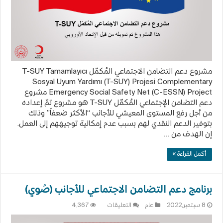
مغلقة
مشروع دعم التضامن الاجتماعي المُكمّل T-SUY Tamamlayıcı
Sosyal Uyum Yardımı (T-SUY) Projesi Complementary
Emergency Social Safety Net (C-ESSN) Project مشروع
دعم التضامن الإجتماعي المُكمّل T-SUY هو مشروع تمّ إعداده
من أجل رفع المستوى المعيشي للأجانب “الأكثر ضعفاً” وذلك
بتوفير الدعم النقدي لهم بسبب عدم إمكانية توجيههم إلى العمل.
إن الهدف من …
أكمل القراءة »
برنامج دعم التضامن الاجتماعي للأجانب (صُوي)
على
8 سبتمبر,2022
عام
التعليقات
4,367
برنامج
دعم