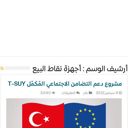
أرشيف الوسم :
أجهزة نقاط البيع
مشروع دعم التضامن الاجتماعي المُكمّل T-SUY
على
9 سبتمبر,2022
عام
التعليقات
3,040
مشروع
دعم
التضامن
الاجتماعي
المُكمّل
T-
SUY