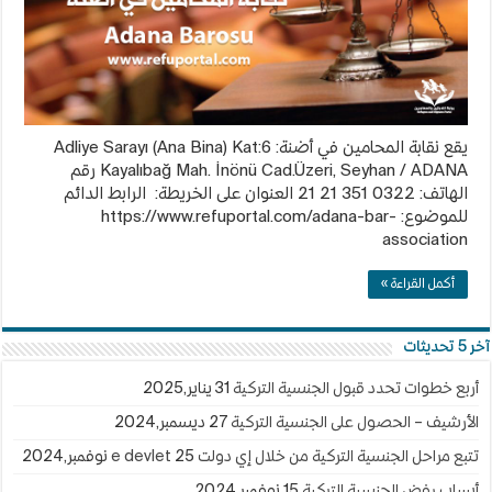
يقع نقابة المحامين في أضنة: Adliye Sarayı (Ana Bina) Kat:6
Kayalıbağ Mah. İnönü Cad.Üzeri, Seyhan / ADANA رقم
الهاتف: 0322 351 21 21 العنوان على الخريطة: الرابط الدائم
للموضوع: https://www.refuportal.com/adana-bar-
association
أكمل القراءة »
آخر 5 تحديثات
أربع خطوات تحدد قبول الجنسية التركية
31 يناير,2025
الأرشيف – الحصول على الجنسية التركية
27 ديسمبر,2024
تتبع مراحل الجنسية التركية من خلال إي دولت e devlet
25 نوفمبر,2024
أسباب رفض الجنسية التركية
15 نوفمبر,2024