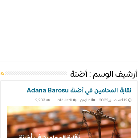
أرشيف الوسم :
أضنة
نقابة المحامين في أضنة Adana Barosu
على
12 أغسطس,2022
عناوين
التعليقات
2,203
نقابة
المحامين
في
أضنة
Adana
Barosu
مغلقة