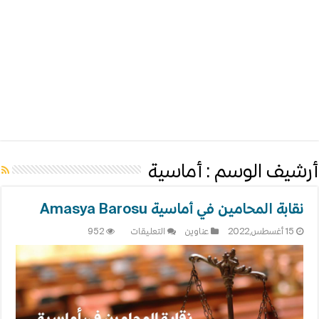
أرشيف الوسم :
أماسية
نقابة المحامين في أماسية Amasya Barosu
على
15 أغسطس,2022
عناوين
التعليقات
952
نقابة
المحامين
في
أماسية
Amasya
Barosu
مغلقة