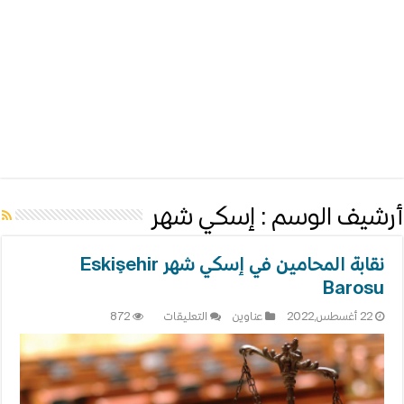
أرشيف الوسم :
إسكي شهر
نقابة المحامين في إسكي شهر Eskişehir
Barosu
على
22 أغسطس,2022
عناوين
التعليقات
872
نقابة
المحامين
في
إسكي
شهر
Eskişehir