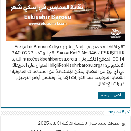
Barosu
مغلقة
تقع نقابة المحامين في إسكي شهر: Eskişehir Barosu Adliye
Sarayı Kat:3 No:346 / ESKİŞEHİR رقم الهاتف: 0222 240
14 00 الموقع الالكتروني: http://eskisehirbarosu.org.tr البريد
الالكتروني:
bilgi@eskisehirbarosu.org.tr
العنوان على الخريطة:
في أي نوع من القضايا يمكن الإستفادة من المساعدات القانونية؟
القضايا المرفوعة ضد القرارات الإدارية: وتشمل أوامر الترحيل,
قرارات الإعتقال …
أكمل القراءة »
آخر 5 تحديثات
أربع خطوات تحدد قبول الجنسية التركية
31 يناير,2025