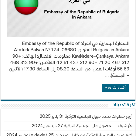
السفارة البلغارية في أنقرة: Embassy of the Republic of
Bulgaria in Ankara العنوان: Atatürk Bulvarı № 124, 06680
Kavıklıdere-Çankaya, Ankara معلومات الاتصال: الهاتف: +90
312 467 20 71 +90 312 427 51 42 الفاكس: +90 312 468
69 56 أوقات العمل: من الساعة 08:30 إلى الساعة 17:30 (الأثنين
– الجمعة). …
أكمل القراءة »
آخر 5 تحديثات
أربع خطوات تحدد قبول الجنسية التركية
31 يناير,2025
الأرشيف – الحصول على الجنسية التركية
27 ديسمبر,2024
تتبع مراحل الجنسية التركية من خلال إي دولت e devlet
25 نوفمبر,2024