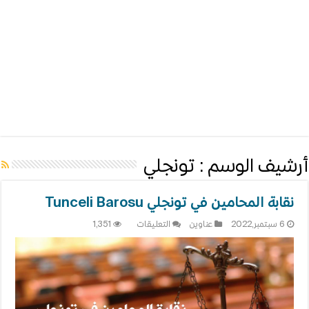
أرشيف الوسم :
تونجلي
نقابة المحامين في تونجلي Tunceli Barosu
على
6 سبتمبر,2022
عناوين
التعليقات
1,351
نقابة
المحامين
في
تونجلي
Tunceli
Barosu
مغلقة