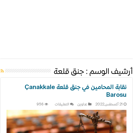
أرشيف الوسم :
جنق قلعة
نقابة المحامين في جنق قلعة Çanakkale
Barosu
على
21 أغسطس,2022
عناوين
التعليقات
956
نقابة
المحامين
في
جنق
قلعة
Çanakkale