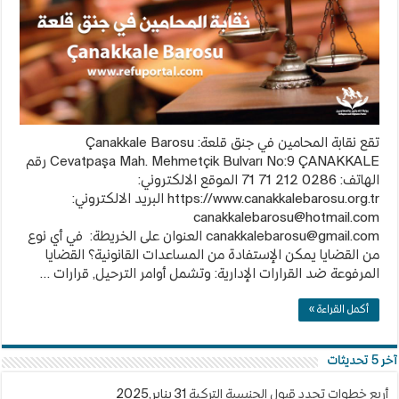
Barosu
مغلقة
تقع نقابة المحامين في جنق قلعة: Çanakkale Barosu
Cevatpaşa Mah. Mehmetçik Bulvarı No:9 ÇANAKKALE رقم
الهاتف: 0286 212 71 71 الموقع الالكتروني:
https://www.canakkalebarosu.org.tr البريد الالكتروني:
canakkalebarosu@hotmail.com
canakkalebarosu@gmail.com
العنوان على الخريطة: في أي نوع
من القضايا يمكن الإستفادة من المساعدات القانونية؟ القضايا
المرفوعة ضد القرارات الإدارية: وتشمل أوامر الترحيل, قرارات …
أكمل القراءة »
آخر 5 تحديثات
أربع خطوات تحدد قبول الجنسية التركية
31 يناير,2025