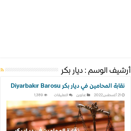
أرشيف الوسم :
ديار بكر
نقابة المحامين في ديار بكر Diyarbakır Barosu
على
21 أغسطس,2022
عناوين
التعليقات
1,389
نقابة
المحامين
في
ديار
بكر
Diyarbakır
Barosu