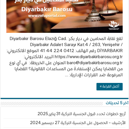
مغلقة
تقع نقابة المحامين في ديار بكر: Diyarbakır Barosu Elazığ Cad.
Diyarbakır Adalet Sarayı Kat:4 / 263, Yenişehir /
DİYARBAKIR رقم الهاتف: 0412 224 44 41 الموقع الالكتروني:
https://www.diyarbakirbarosu.org.tr البريد الالكتروني:
baro@diyarbakirbarosu.org.tr
العنوان على الخريطة: في أي نوع
من القضايا يمكن الإستفادة من المساعدات القانونية؟ القضايا
المرفوعة ضد القرارات الإدارية: …
أكمل القراءة »
آخر 5 تحديثات
أربع خطوات تحدد قبول الجنسية التركية
31 يناير,2025
الأرشيف – الحصول على الجنسية التركية
27 ديسمبر,2024