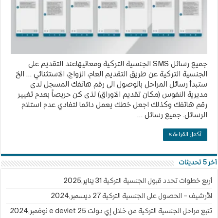
جميع رسائل SMS الجنسية التركية ومعانيهاعند التقديم على
الجنسية التركية عن طريق التقديم العام، الزواج، الاستثنائي … الخ
ستبدأ رسائل المراحل بالوصول الى رقم هاتفك المسجل لدى
مديرية النفوس (مكان تقديم الاوراق) لذى كن حريصاً بعدم تغيير
رقم هاتفك وكذلك اجعل خطك يعمل دائما لتفادي عدم استلام
الرسائل. جميع رسائل …
أكمل القراءة »
آخر 5 تحديثات
أربع خطوات تحدد قبول الجنسية التركية
31 يناير,2025
الأرشيف – الحصول على الجنسية التركية
27 ديسمبر,2024
تتبع مراحل الجنسية التركية من خلال إي دولت e devlet
25 نوفمبر,2024