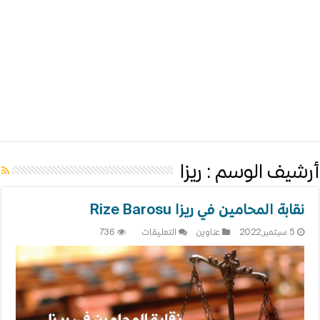
أرشيف الوسم :
ريزا
نقابة المحامين في ريزا Rize Barosu
على
5 سبتمبر,2022
عناوين
التعليقات
736
نقابة
المحامين
في
ريزا
Rize
Barosu
مغلقة