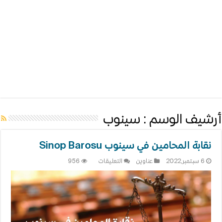
أرشيف الوسم :
سينوب
نقابة المحامين في سينوب Sinop Barosu
على
6 سبتمبر,2022
عناوين
التعليقات
956
نقابة
المحامين
في
سينوب
Sinop
Barosu
مغلقة