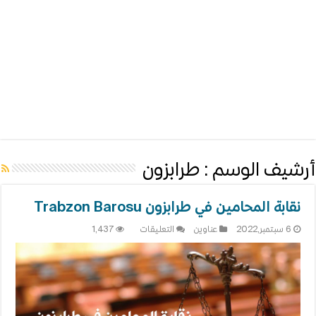
أرشيف الوسم :
طرابزون
نقابة المحامين في طرابزون Trabzon Barosu
على
6 سبتمبر,2022
عناوين
التعليقات
1,437
نقابة
المحامين
في
طرابزون
Trabzon
Barosu
مغلقة