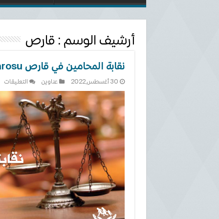
أرشيف الوسم :
قارص
نقابة المحامين في قارص Kars Barosu
عل
30 أغسطس,2022
عناوين
التعليقات
نق
ال
في
قا
rs
su
مغ