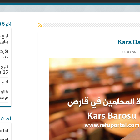
آخر 5 تحديثات
أربع 
يناير,2025
الأرش
ى
1,100
ديسمبر,
ابة
محامين
رص
25 نوفمبر,2024
t
Ka
أسبا
Baro
لقة
قانون الجن
نوفمبر,4
أحدث ا
rtal