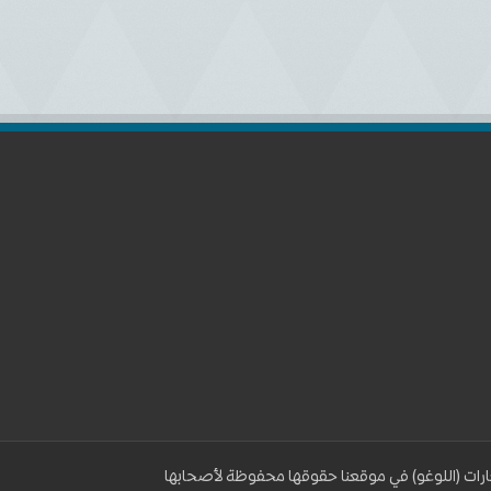
رات (اللوغو) في موقعنا حقوقها محفوظة لأصحابها