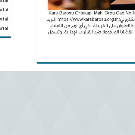
rtal
rtal
مين في قارص: Kars Barosu Ortakapı Mah. Ordu Cad.No:134 / KARS
رقم الهاتف: 0474 212 82 52 الموقع الالكتروني: https://www.karsbarosu.org.tr البريد
rtal
k
العنوان على الخريطة: في أي نوع من القضايا
rtal
القضايا المرفوعة ضد القرارات الإدارية: وتشمل