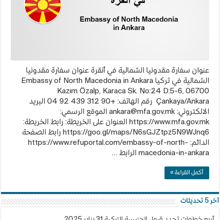
عنوان سفارة مقدونيا الشمالية في أنقرة عنوان سفارة مقدونيا
الشمالية في تركيا Embassy of North Macedonia in Ankara
Kazım Özalp, Karaca Sk. No:24 D:5-6, 06700
Çankaya/Ankara رقم الهاتف: +90 312 439 92 04 البريد
الالكتروني:
ankara@mfa.gov.mk
الموقع الرسمي:
https://www.mfa.gov.mk العنوان على الخريطة: رابط الخريطة:
https://goo.gl/maps/N6sGJZtpz5N9WJnq6 رابط الصفحة
الدائم: https://www.refuportal.com/embassy-of-north-
macedonia-in-ankara الرابط …
أكمل القراءة »
آخر 5 تحديثات
أربع خطوات تحدد قبول الجنسية التركية
31 يناير,2025