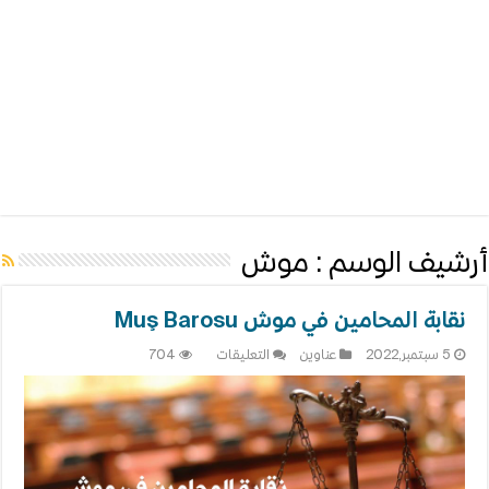
أرشيف الوسم :
موش
نقابة المحامين في موش Muş Barosu
على
5 سبتمبر,2022
عناوين
التعليقات
704
نقابة
المحامين
في
موش
Muş
Barosu
مغلقة