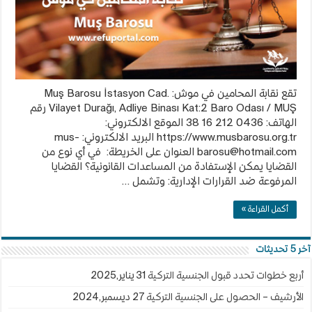
تقع نقابة المحامين في موش: Muş Barosu İstasyon Cad.
Vilayet Durağı, Adliye Binası Kat:2 Baro Odası / MUŞ رقم
الهاتف: 0436 212 16 38 الموقع الالكتروني:
https://www.musbarosu.org.tr البريد الالكتروني:
mus-
barosu@hotmail.com
العنوان على الخريطة: في أي نوع من
القضايا يمكن الإستفادة من المساعدات القانونية؟ القضايا
المرفوعة ضد القرارات الإدارية: وتشمل …
أكمل القراءة »
آخر 5 تحديثات
أربع خطوات تحدد قبول الجنسية التركية
31 يناير,2025
الأرشيف – الحصول على الجنسية التركية
27 ديسمبر,2024