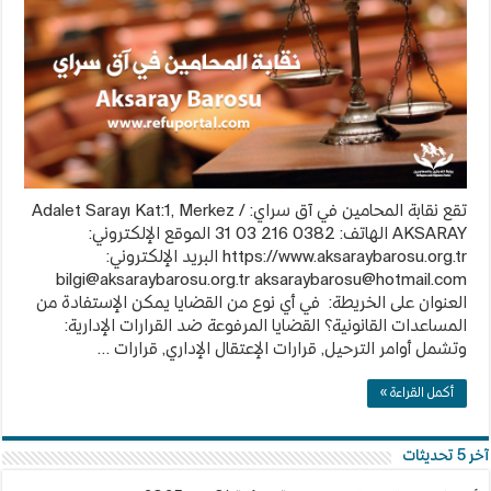
سراي
Aksaray
Barosu
مغلقة
تقع نقابة المحامين في آق سراي: Adalet Sarayı Kat:1, Merkez /
AKSARAY الهاتف: 0382 216 03 31 الموقع الإلكتروني:
https://www.aksaraybarosu.org.tr البريد الإلكتروني:
bilgi@aksaraybarosu.org.tr
aksaraybarosu@hotmail.com
العنوان على الخريطة: في أي نوع من القضايا يمكن الإستفادة من
المساعدات القانونية؟ القضايا المرفوعة ضد القرارات الإدارية:
وتشمل أوامر الترحيل, قرارات الإعتقال الإداري, قرارات …
أكمل القراءة »
آخر 5 تحديثات