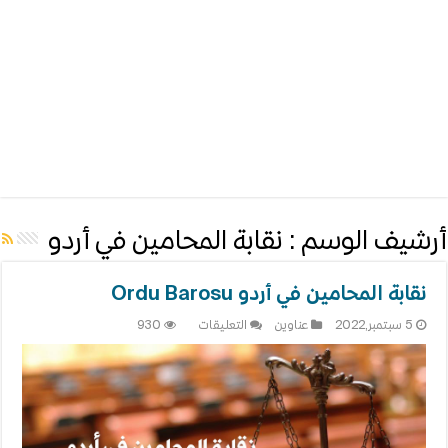
أرشيف الوسم :
نقابة المحامين في أردو
نقابة المحامين في أردو Ordu Barosu
على
5 سبتمبر,2022
عناوين
التعليقات
930
نقابة
المحامين
في
أردو
Ordu
Barosu
مغلقة