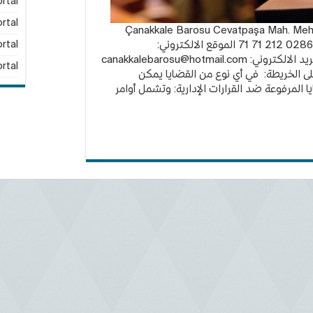
rtal
rtal
لمحامين في جنق قلعة: Çanakkale Barosu Cevatpaşa Mah. Mehmetçik
Bulvarı No:9 ÇANAKKALE رقم الهاتف: 0286 212 71 71 الموقع الالكتروني:
rtal
canakkalebarosu@hotmail.com
rtal
لى الخريطة: في أي نوع من القضايا يمكن
ا المرفوعة ضد القرارات الإدارية: وتشمل أوامر