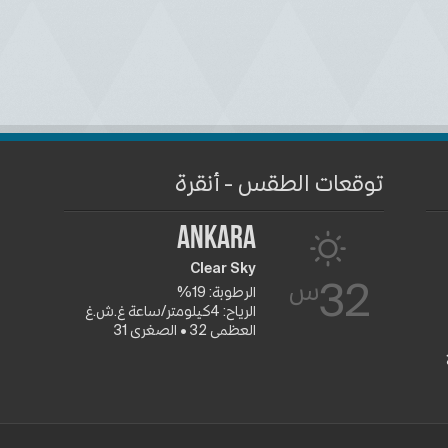
توقعات الطقس - أنقرة
Ankara
Clear Sky
س
32
الرطوبة: 19%
الرياح: 4كيلومتر/ساعة غ.ش.غ
العظمى 32 • الصغرى 31