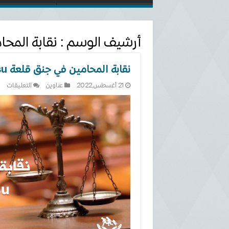
أرشيف الوسم :
نقابة المح
نقابة المحامين في جنق قلعة Çanakkale Barosu
على
21 أغسطس,2022
عناوين
التعليقات
نقا
الم
في
جن
قلع
ale
osu
مغل