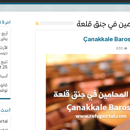
امين في جنق قلعة
آخر 5 تحديثات
أربع 
يناير,2025
الأرش
955
ديسمبر,
بة
حامين
ق
25 نوفمبر,2024
t
ة
أسبا
Çanakk
Bar
قانون الجن
قة
نوفمبر,4
أحدث ا
rtal