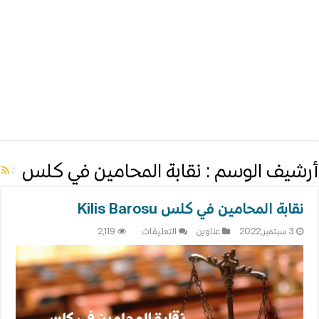
أرشيف الوسم :
نقابة المحامين في كلس
نقابة المحامين في كلس Kilis Barosu
على
3 سبتمبر,2022
عناوين
التعليقات
2,119
نقابة
المحامين
في
كلس
Kilis
Barosu
مغلقة