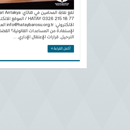
تقع نقابة المحام
الالكتروني:
info@hataybarosu.org.tr
العن
الإستفادة من المساعدات القانونية؟ القضاي
الترحيل, قرارات الإعتقال الإداري, …
أكمل القراءة »