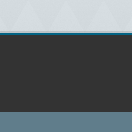
رات (اللوغو) في موقعنا حقوقها محفوظة لأصحابها