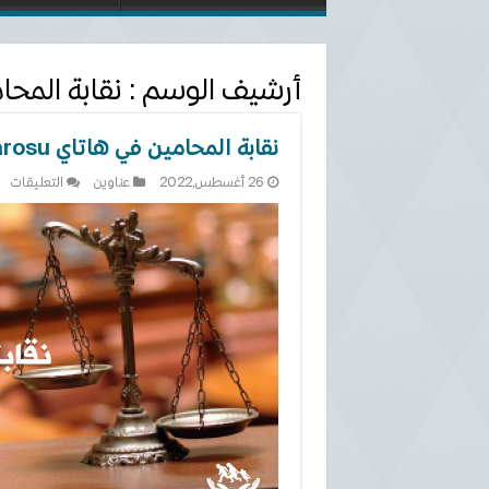
أرشيف الوسم :
نقابة المحا
نقابة المحامين في هاتاي Hatay Barosu
عل
26 أغسطس,2022
عناوين
التعليقات
نقا
ال
في
ها
ay
su
مغ