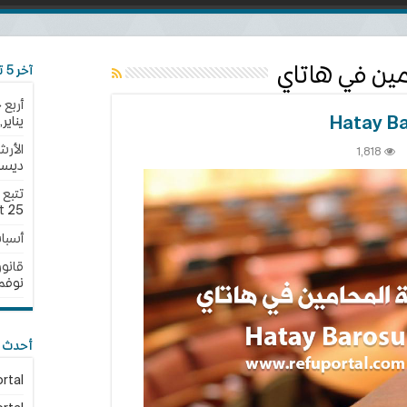
مين في هاتاي
آخر 5 تحديثات
أربع 
يناير,2025
الأرش
ى
1,818
ديسمبر,
بة
محامين
تاي
25 نوفمبر,2024
t
Hat
أسبا
Baro
لقة
قانون الجن
نوفمبر,4
أحدث ا
rtal