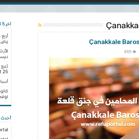
Çanakka
آخر 5 تحديثات
أربع 
يناير,2025
الأرش
955
ديسمبر,
بة
حامين
ق
25 نوفمبر,2024
t
ة
أسبا
Çanakk
Bar
قانون الجن
قة
نوفمبر,4
أحدث ا
rtal