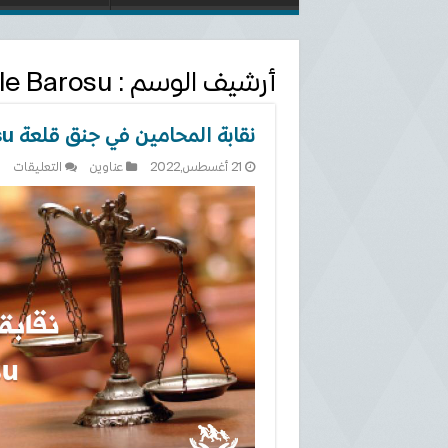
أرشيف الوسم :
le Barosu
نقابة المحامين في جنق قلعة Çanakkale Barosu
على
21 أغسطس,2022
عناوين
التعليقات
نقا
الم
في
جن
قلع
ale
osu
مغل