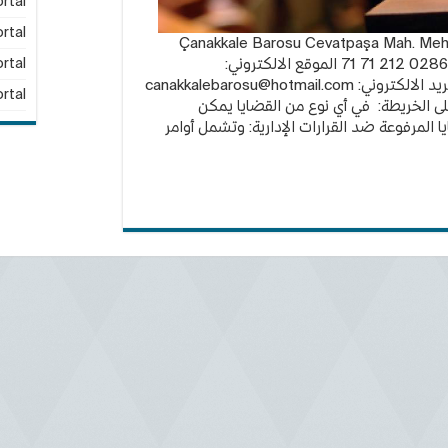
rtal
rtal
لمحامين في جنق قلعة: Çanakkale Barosu Cevatpaşa Mah. Mehmetçik
Bulvarı No:9 ÇANAKKALE رقم الهاتف: 0286 212 71 71 الموقع الالكتروني:
rtal
canakkalebarosu@hotmail.com
rtal
لى الخريطة: في أي نوع من القضايا يمكن
ا المرفوعة ضد القرارات الإدارية: وتشمل أوامر