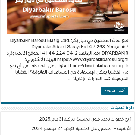
مغلقة
تقع نقابة المحامين في ديار بكر: Diyarbakır Barosu Elazığ Cad.
Diyarbakır Adalet Sarayı Kat:4 / 263, Yenişehir /
DİYARBAKIR رقم الهاتف: 0412 224 44 41 الموقع الالكتروني:
https://www.diyarbakirbarosu.org.tr البريد الالكتروني:
baro@diyarbakirbarosu.org.tr
العنوان على الخريطة: في أي نوع
من القضايا يمكن الإستفادة من المساعدات القانونية؟ القضايا
المرفوعة ضد القرارات الإدارية: …
أكمل القراءة »
آخر 5 تحديثات
أربع خطوات تحدد قبول الجنسية التركية
31 يناير,2025
الأرشيف – الحصول على الجنسية التركية
27 ديسمبر,2024