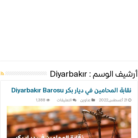
أرشيف الوسم :
Diyarbakır
نقابة المحامين في ديار بكر Diyarbakır Barosu
على
21 أغسطس,2022
عناوين
التعليقات
1,388
نقابة
المحامين
في
ديار
بكر
Diyarbakır
Barosu