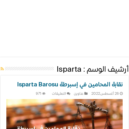
أرشيف الوسم :
Isparta
نقابة المحامين في إسبرطة Isparta Barosu
على
26 أغسطس,2022
عناوين
التعليقات
971
نقابة
المحامين
في
إسبرطة
Isparta
Barosu
مغلقة