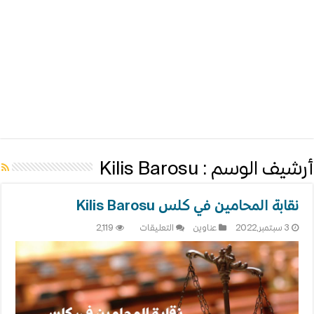
أرشيف الوسم :
Kilis Barosu
نقابة المحامين في كلس Kilis Barosu
على
3 سبتمبر,2022
عناوين
التعليقات
2,119
نقابة
المحامين
في
كلس
Kilis
Barosu
مغلقة