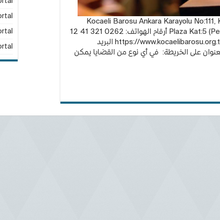
rtal
rtal
محامين في قوجه إيلي: Kocaeli Barosu Ankara Karayolu No:111, Kocaeli
Plaza Kat:5 (Perşembe pazarı Yanı), İzmit / KOCAELİ أرقام الهواتف: 0262 321 41 12
rtal
– 0262 324 56 56 الموقع الالكتروني: https://www.kocaelibarosu.org.tr البريد
rtal
عنوان على الخريطة: في أي نوع من القضايا يمكن