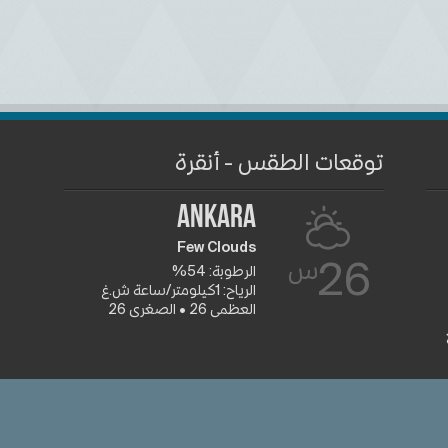
توقعات الطقس - أنقرة
Ankara
Few Clouds
س
26
الرطوبة: 54%
الرياح: 1كيلومتر/ساعة ش.غ
العظمى 26 • الصغرى 26
جميع الشعا