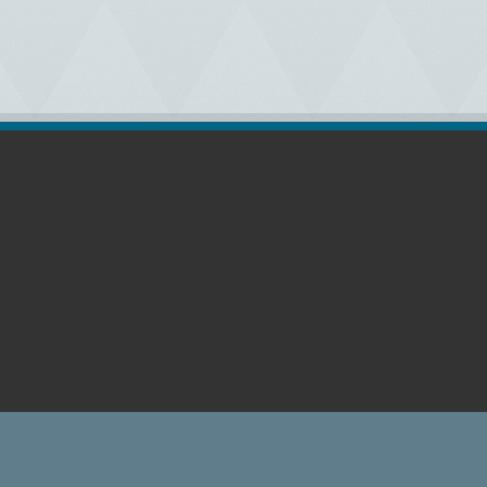
رات (اللوغو) في موقعنا حقوقها محفوظة لأصحابها