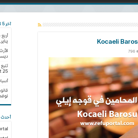
آخر 5 تحديثات
أربع 
يناير,2025
الأرش
796
ديسمبر,
ين
25 نوفمبر,2024
t
أسبا
Ko
B
قانون الجن
نوفمبر,4
أحدث ا
rtal