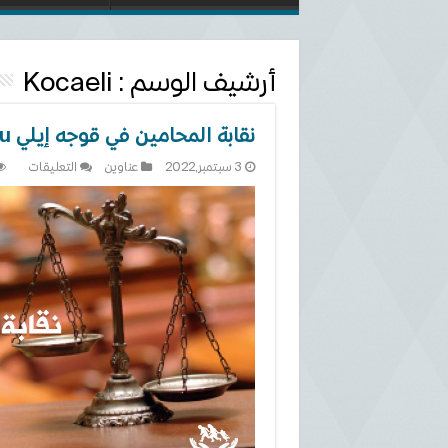
أرشيف الوسم :
Kocaeli
نقابة المحامين في قوجه إيلي Kocaeli Barosu
على
3 سبتمبر,2022
عناوين
التعليقات
نقابة
المحام
في
قوجه
إيلي
caeli
arosu
مغلقة