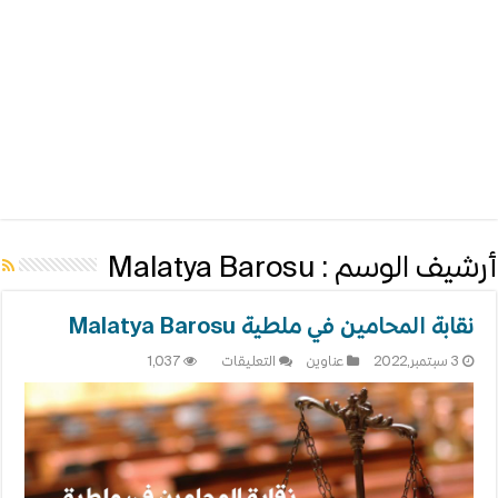
أرشيف الوسم :
Malatya Barosu
نقابة المحامين في ملطية Malatya Barosu
على
3 سبتمبر,2022
عناوين
التعليقات
1,037
نقابة
المحامين
في
ملطية
Malatya
Barosu
مغلقة