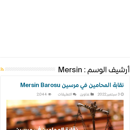
أرشيف الوسم :
Mersin
نقابة المحامين في مرسين Mersin Barosu
على
3 سبتمبر,2022
عناوين
التعليقات
2,044
نقابة
المحامين
في
مرسين
Mersin
Barosu
مغلقة