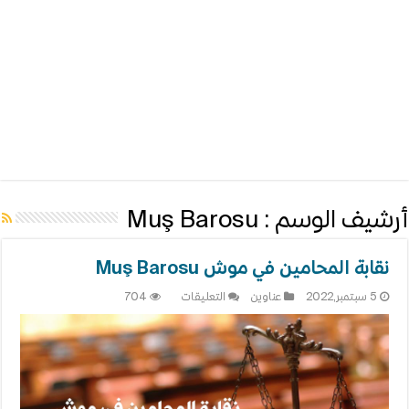
أرشيف الوسم :
Muş Barosu
نقابة المحامين في موش Muş Barosu
على
5 سبتمبر,2022
عناوين
التعليقات
704
نقابة
المحامين
في
موش
Muş
Barosu
مغلقة