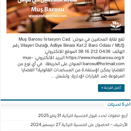
تقع نقابة المحامين في موش: Muş Barosu İstasyon Cad.
Vilayet Durağı, Adliye Binası Kat:2 Baro Odası / MUŞ رقم
الهاتف: 0436 212 16 38 الموقع الالكتروني:
https://www.musbarosu.org.tr البريد الالكتروني:
mus-
barosu@hotmail.com
العنوان على الخريطة: في أي نوع من
القضايا يمكن الإستفادة من المساعدات القانونية؟ القضايا
المرفوعة ضد القرارات الإدارية: وتشمل …
أكمل القراءة »
آخر 5 تحديثات
أربع خطوات تحدد قبول الجنسية التركية
31 يناير,2025
الأرشيف – الحصول على الجنسية التركية
27 ديسمبر,2024