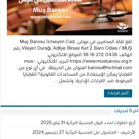
تقع نقابة المحامين في موش: Muş Barosu İstasyon Cad.
Vilayet Durağı, Adliye Binası Kat:2 Baro Odası / MUŞ رقم
الهاتف: 0436 212 16 38 الموقع الالكتروني:
https://www.musbarosu.org.tr البريد الالكتروني:
mus-
barosu@hotmail.com
العنوان على الخريطة: في أي نوع من
القضايا يمكن الإستفادة من المساعدات القانونية؟ القضايا
المرفوعة ضد القرارات الإدارية: وتشمل …
أكمل القراءة »
آخر 5 تحديثات
أربع خطوات تحدد قبول الجنسية التركية
31 يناير,2025
الأرشيف – الحصول على الجنسية التركية
27 ديسمبر,2024