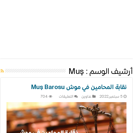
أرشيف الوسم :
Muş
نقابة المحامين في موش Muş Barosu
على
5 سبتمبر,2022
عناوين
التعليقات
704
نقابة
المحامين
في
موش
Muş
Barosu
مغلقة