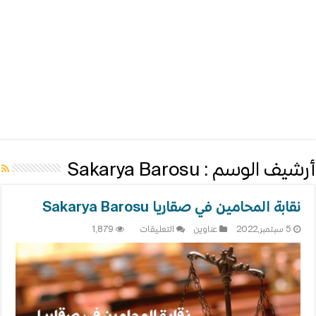
أرشيف الوسم :
Sakarya Barosu
نقابة المحامين في صقاريا Sakarya Barosu
على
5 سبتمبر,2022
عناوين
التعليقات
1,879
نقابة
المحامين
في
صقاريا
Sakarya
Barosu
مغلقة