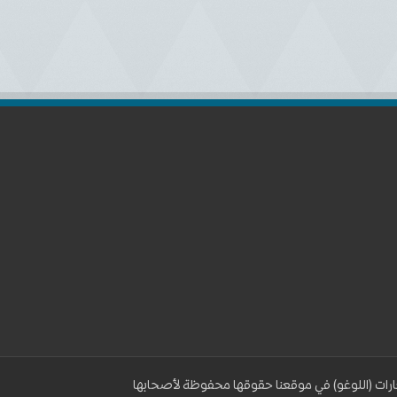
رات (اللوغو) في موقعنا حقوقها محفوظة لأصحابها