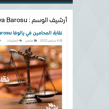
أرشيف الوسم :
va Barosu
نقابة المحامين في يالوفا Yalova Barosu
على
6 سبتمبر,2022
عناوين
التعليقات
نقابة
المحا
في
يالوفا
alova
arosu
مغلقة