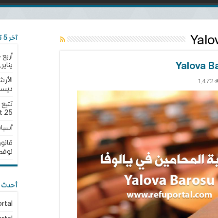
Yalo
آخر 5 تحديثات
أربع 
يناير,2025
الأرش
1,472
ديسمبر,
مين
25 نوفمبر,2024
t
Y
أسبا
B
قانون الجن
نوفمبر,4
أحدث ا
rtal